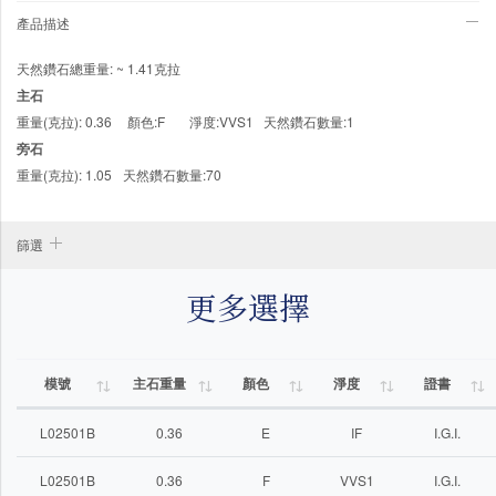
產品描述
天然鑽石總重量: ~ 1.41克拉
主石
重量(克拉): 0.36
顏色:F
淨度:VVS1
天然鑽石數量:1
旁石
重量(克拉): 1.05
天然鑽石數量:70
篩選
更多選擇
模號
主石重量
顏色
淨度
證書
L02501B
0.36
E
IF
I.G.I.
L02501B
0.36
F
VVS1
I.G.I.